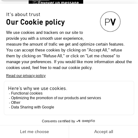
Envoyer un message
John
Foster-
Joshua
Ellis-
Kynoch-
William
Le salon